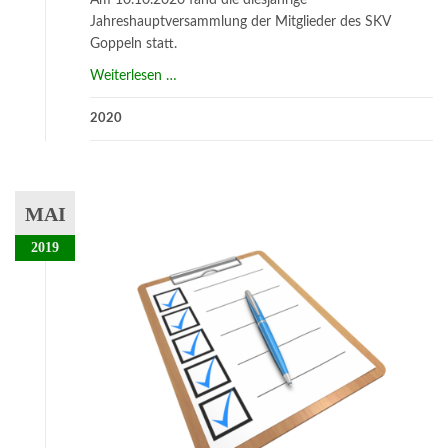
Am 10.10.2020 fand die diesjährige
Jahreshauptversammlung der Mitglieder des SKV
Goppeln statt.
about
Weiterlesen
…
Jahreshauptversammlung
2020
2020
MAI
2019