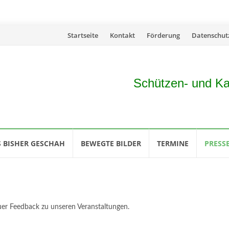
Skip
Startseite
Kontakt
Förderung
Datenschut
to
content
Schützen- und Ka
 BISHER GESCHAH
BEWEGTE BILDER
TERMINE
PRESS
uer Feedback zu unseren Veranstaltungen.