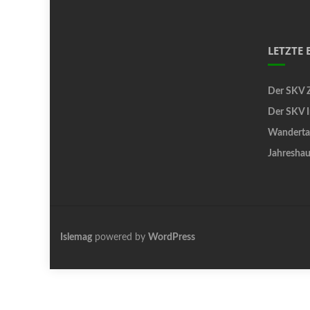
LETZTE 
Der SKV Z
Der SKV 
Wanderta
Jahresha
Islemag
powered by
WordPress