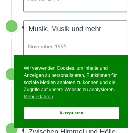
Musik, Musik und mehr
November 1995
Wir verwenden Cookies, um Inhalte und
Da wackelt zum Spasse die
Anzeigen zu personalisieren, Funktionen für
Grüne Oase
soziale Medien anbieten zu können und die
Zugriffe auf unsere Website zu analysieren.
Mehr erfahren
Februar 1995
Akzeptieren
Zwischen Himmel und Hölle