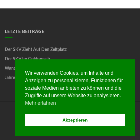
LETZTE BEITRÄGE
Der SKV Zieht Auf Den Zeltplatz
Der SKV Im Goldrausch
Wandertag
Wir verwenden Cookies, um Inhalte und
Jahreshauptversammlung
Anzeigen zu personalisieren, Funktionen für
soziale Medien anbieten zu können und die
Zugriffe auf unsere Website zu analysieren.
Mehr erfahren
Startseite
Programme
Chronik
Termine
Akzeptieren
Mitglieder
Links
Islemag
powered by
WordPress