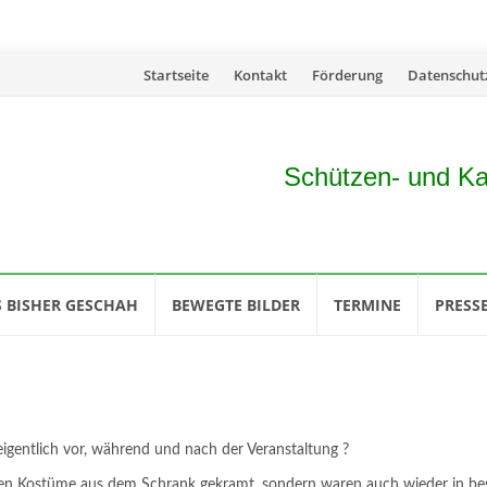
Skip
Startseite
Kontakt
Förderung
Datenschut
to
content
Schützen- und Ka
 BISHER GESCHAH
BEWEGTE BILDER
TERMINE
PRESS
igentlich vor, während und nach der Veranstaltung ?
ten Kostüme aus dem Schrank gekramt, sondern waren auch wieder in be