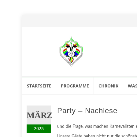
Skip
STARTSEITE
PROGRAMME
CHRONIK
WAS
to
content
Party – Nachlese
MÄRZ
und die Frage, was machen Karnevalisten e
2025
Unsere Gäste haben nicht nur die schöns