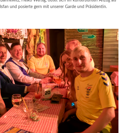
Bannewitz, Heiko Wersig, outet sich im kunterbunten Anzug als
lsfan und posierte gern mit unserer Garde und Präsidentin.